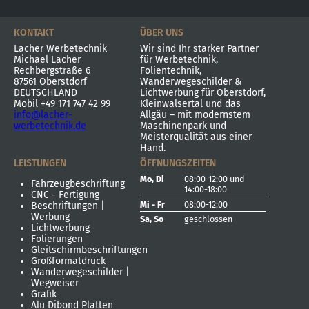
KONTAKT
ÜBER UNS
Lacher Werbetechnik
Wir sind Ihr starker Partner
Michael Lacher
für Werbetechnik,
Rechbergstraße 6
Folientechnik,
87561 Oberstdorf
Wanderwegeschilder &
DEUTSCHLAND
Lichtwerbung für Oberstdorf,
Mobil
+49 171 747 42 99
Kleinwalsertal und das
info@lacher-
Allgäu – mit modernstem
werbetechnik.de
Maschinenpark und
Meisterqualität aus einer
Hand.
LEISTUNGEN
ÖFFNUNGSZEITEN
Mo, Di
08:00-12:00
und
Fahrzeugbeschriftung
14:00-18:00
CNC - Fertigung
Mi - Fr
08:00-12:00
Beschriftungen |
Werbung
Sa, So
geschlossen
Lichtwerbung
Folierungen
Gleitschirmbeschriftungen
Großformatdruck
Wanderwegeschilder |
Wegweiser
Grafik
Alu Dibond Platten